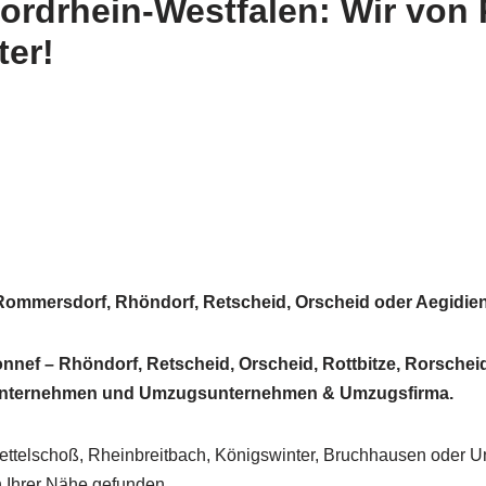
ordrhein-Westfalen: Wir von
er!
Rommersdorf, Rhöndorf, Retscheid, Orscheid oder Aegidien
ef – Rhöndorf, Retscheid, Orscheid, Rottbitze, Rorschei
unternehmen und Umzugsunternehmen & Umzugsfirma.
ettelschoß, Rheinbreitbach, Königswinter, Bruchhausen oder
 Ihrer Nähe gefunden.