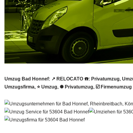
Umzug Bad Honnef: ↗️ RELOCATO ☎️: Privatumzug, Umzug
Umzugsfirma, ⭐ Umzug, ✺ Privatumzug, ☑️ Firmenumzug o