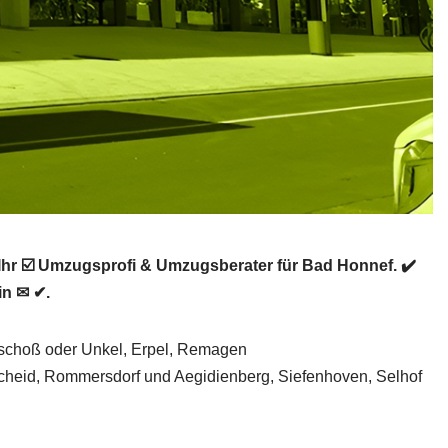
r ☑️ Umzugsprofi & Umzugsberater für Bad Honnef. ✔️
in ✉ ✔.