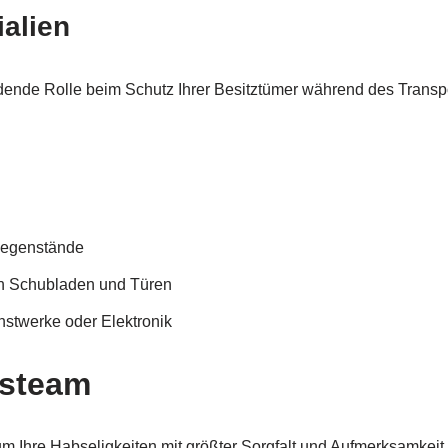
alien
idende Rolle beim Schutz Ihrer Besitztümer während des Transp
 Gegenstände
on Schubladen und Türen
stwerke oder Elektronik
gsteam
m Ihre Habseligkeiten mit größter Sorgfalt und Aufmerksamkeit