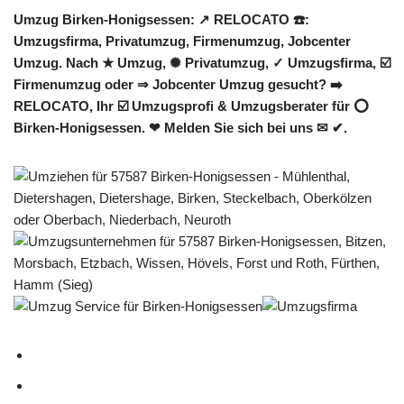
Umzug Birken-Honigsessen: ↗️ RELOCATO ☎️:
Umzugsfirma, Privatumzug, Firmenumzug, Jobcenter
Umzug. Nach ★ Umzug, ✺ Privatumzug, ✓ Umzugsfirma, ☑️
Firmenumzug oder ⇒ Jobcenter Umzug gesucht? ➡️
RELOCATO, Ihr ☑️ Umzugsprofi & Umzugsberater für ⭕
Birken-Honigsessen. ❤ Melden Sie sich bei uns ✉ ✔.