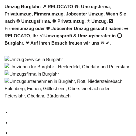
Umzug Burglahr: ↗️ RELOCATO ☎️: Umzugsfirma,
Privatumzug, Firmenumzug, Jobcenter Umzug. Wenn Sie
nach ♻ Umzugsfirma, ✺ Privatumzug, ⭐ Umzug, ☑️
Firmenumzug oder ✹ Jobcenter Umzug gesucht haben: ➡️
RELOCATO, Ihr ☑️ Umzugsprofi & Umzugsberater in ⭕
Burglahr. ❤ Auf Ihren Besuch freuen wir uns ✉ ✔.