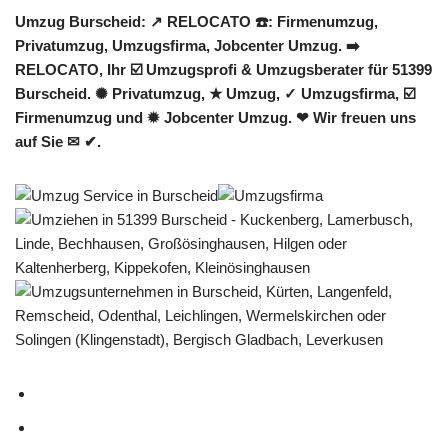
Umzug Burscheid: ↗️ RELOCATO ☎️: Firmenumzug,
Privatumzug, Umzugsfirma, Jobcenter Umzug. ➡️
RELOCATO, Ihr ☑️ Umzugsprofi & Umzugsberater für 51399
Burscheid. ✺ Privatumzug, ★ Umzug, ✓ Umzugsfirma, ☑️
Firmenumzug und ✹ Jobcenter Umzug. ❤ Wir freuen uns
auf Sie ✉ ✔.