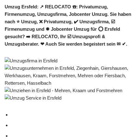
Umzug Ersfeld: ↗️ RELOCATO ☎️: Privatumzug,
Firmenumzug, Umzugsfirma, Jobcenter Umzug. Sie haben
nach ⭐ Umzug, ❌ Privatumzug, ✔️ Umzugsfirma, ☑️
Firmenumzug und ✹ Jobcenter Umzug für ⭕ Ersfeld
gesucht? ➡️ RELOCATO, Ihr ☑️ Umzugsprofi &
Umzugsberater. ❤ Auch Sie werden begeistert sein ✉ ✔.