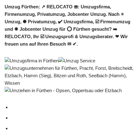
Umzug Fürthen: ↗️ RELOCATO ☎️: Umzugsfirma,
Firmenumzug, Privatumzug, Jobcenter Umzug. Nach ⭐
Umzug, ✺ Privatumzug, ✔️ Umzugsfirma, ☑️ Firmenumzug
und ✹ Jobcenter Umzug für ⭕ Fürthen gesucht? ➡️
RELOCATO, Ihr ☑️ Umzugsprofi & Umzugsberater. ❤ Wir
freuen uns auf Ihren Besuch ✉ ✔.