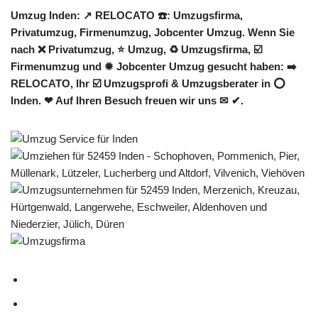
Umzug Inden: ↗️ RELOCATO ☎️: Umzugsfirma,
Privatumzug, Firmenumzug, Jobcenter Umzug. Wenn Sie
nach ❌ Privatumzug, ⭐ Umzug, ♻ Umzugsfirma, ☑️
Firmenumzug und ✹ Jobcenter Umzug gesucht haben: ➡️
RELOCATO, Ihr ☑️ Umzugsprofi & Umzugsberater in ⭕
Inden. ❤ Auf Ihren Besuch freuen wir uns ✉ ✔.