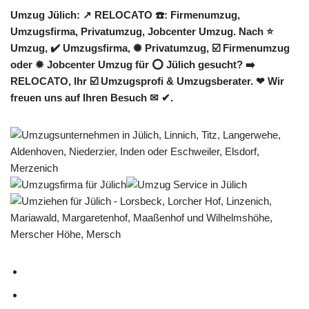
Umzug Jülich: ↗️ RELOCATO ☎️: Firmenumzug,
Umzugsfirma, Privatumzug, Jobcenter Umzug. Nach ⭐
Umzug, ✔️ Umzugsfirma, ✺ Privatumzug, ☑️ Firmenumzug
oder ✹ Jobcenter Umzug für ⭕ Jülich gesucht? ➡️
RELOCATO, Ihr ☑️ Umzugsprofi & Umzugsberater. ❤ Wir
freuen uns auf Ihren Besuch ✉ ✔.