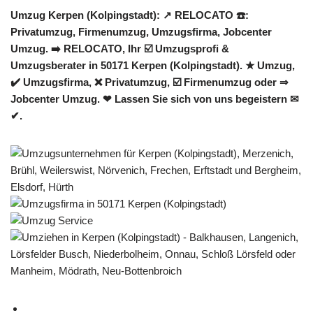
Umzug Kerpen (Kolpingstadt): ↗️ RELOCATO ☎️:
Privatumzug, Firmenumzug, Umzugsfirma, Jobcenter
Umzug. ➡️ RELOCATO, Ihr ☑️ Umzugsprofi &
Umzugsberater in 50171 Kerpen (Kolpingstadt). ★ Umzug,
✔️ Umzugsfirma, ❌ Privatumzug, ☑️ Firmenumzug oder ⇒
Jobcenter Umzug. ❤ Lassen Sie sich von uns begeistern ✉
✔.