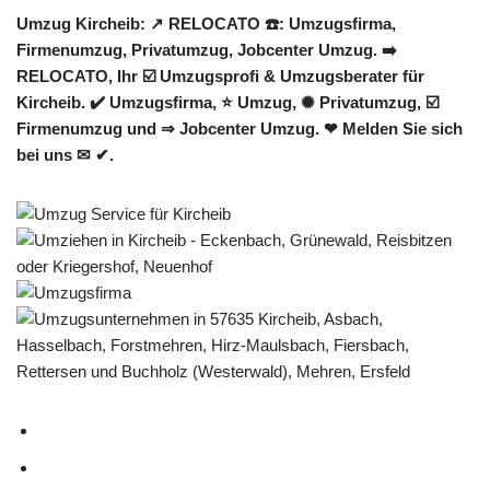
Umzug Kircheib: ↗️ RELOCATO ☎️: Umzugsfirma,
Firmenumzug, Privatumzug, Jobcenter Umzug. ➡️
RELOCATO, Ihr ☑️ Umzugsprofi & Umzugsberater für
Kircheib. ✔️ Umzugsfirma, ⭐ Umzug, ✺ Privatumzug, ☑️
Firmenumzug und ⇒ Jobcenter Umzug. ❤ Melden Sie sich
bei uns ✉ ✔.