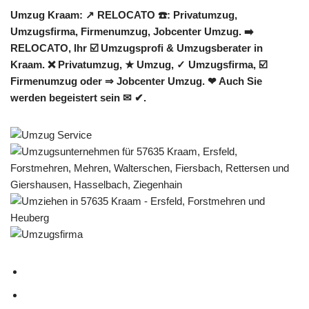
Umzug Kraam: ↗️ RELOCATO ☎️: Privatumzug,
Umzugsfirma, Firmenumzug, Jobcenter Umzug. ➡️
RELOCATO, Ihr ☑️ Umzugsprofi & Umzugsberater in
Kraam. ❌ Privatumzug, ★ Umzug, ✓ Umzugsfirma, ☑️
Firmenumzug oder ⇒ Jobcenter Umzug. ❤ Auch Sie
werden begeistert sein ✉ ✔.