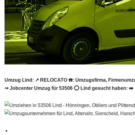
Umzug Lind: ↗️ RELOCATO ☎️: Umzugsfirma, Firmenumzu
⇒ Jobcenter Umzug für 53506 ⭕ Lind gesucht haben: ➡️