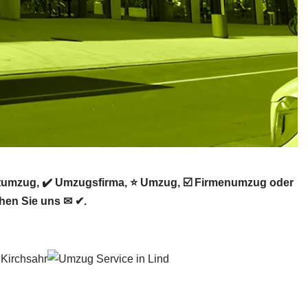
tumzug, ✔️ Umzugsfirma, ⭐ Umzug, ☑️ Firmenumzug oder
hen Sie uns ✉ ✔.