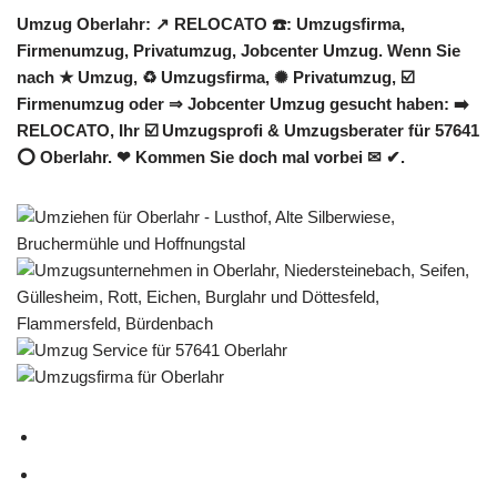
Umzug Oberlahr: ↗️ RELOCATO ☎️: Umzugsfirma,
Firmenumzug, Privatumzug, Jobcenter Umzug. Wenn Sie
nach ★ Umzug, ♻ Umzugsfirma, ✺ Privatumzug, ☑️
Firmenumzug oder ⇒ Jobcenter Umzug gesucht haben: ➡️
RELOCATO, Ihr ☑️ Umzugsprofi & Umzugsberater für 57641
⭕ Oberlahr. ❤ Kommen Sie doch mal vorbei ✉ ✔.