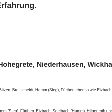
Erfahrung.
Hohegrete, Niederhausen, Wickha
 Bitzen, Breitscheidt, Hamm (Sieg), Fürthen ebenso wie Etzba
mm (Sieg), Fürthen, Etzbach, Seelbach (Hamm), Hilgenroth und