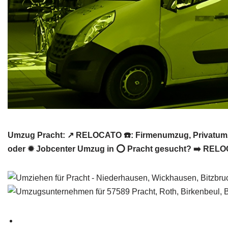
Umzug Pracht: ↗️ RELOCATO ☎️: Firmenumzug, Privatumz
oder ✹ Jobcenter Umzug in ⭕ Pracht gesucht? ➡️ RELOC