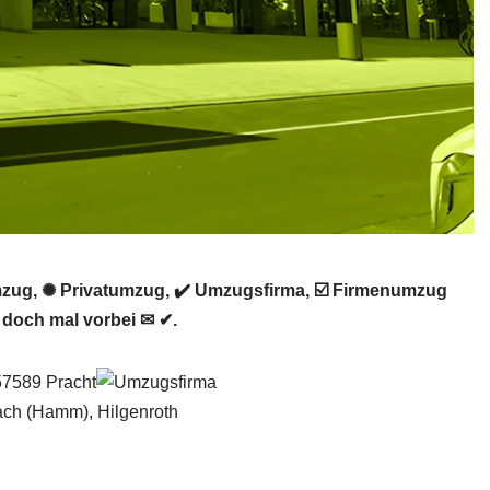
zug, ✺ Privatumzug, ✔️ Umzugsfirma, ☑️ Firmenumzug
doch mal vorbei ✉ ✔.