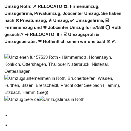
Umzug Roth: ↗️ RELOCATO ☎️: Firmenumzug,
Umzugsfirma, Privatumzug, Jobcenter Umzug. Sie haben
nach ❌ Privatumzug, ★ Umzug, ✔️ Umzugsfirma, ☑️
Firmenumzug und ✹ Jobcenter Umzug für 57539 ⭕ Roth
gesucht? ➡️ RELOCATO, Ihr ☑️ Umzugsprofi &
Umzugsberater. ❤ Hoffentlich sehen wir uns bald ✉ ✔.