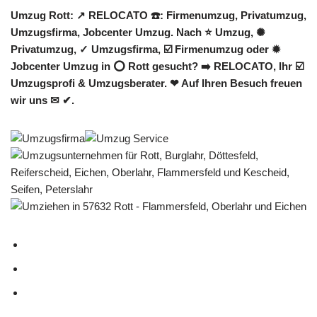
Umzug Rott: ↗️ RELOCATO ☎️: Firmenumzug, Privatumzug,
Umzugsfirma, Jobcenter Umzug. Nach ⭐ Umzug, ✺
Privatumzug, ✓ Umzugsfirma, ☑️ Firmenumzug oder ✹
Jobcenter Umzug in ⭕ Rott gesucht? ➡️ RELOCATO, Ihr ☑️
Umzugsprofi & Umzugsberater. ❤ Auf Ihren Besuch freuen
wir uns ✉ ✔.