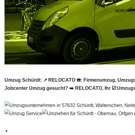
Umzug Schürdt: ↗️ RELOCATO ☎️: Firmenumzug, Umzugsf
Jobcenter Umzug gesucht? ➡️ RELOCATO, Ihr ☑️ Umzugsp