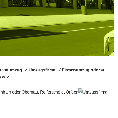
rivatumzug, ✓ Umzugsfirma, ☑️ Firmenumzug oder ⇒
 ✉ ✔.