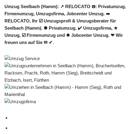
Umzug Seelbach (Hamm): ↗️ RELOCATO ☎️: Privatumzug,
Firmenumzug, Umzugsfirma, Jobcenter Umzug. ➡️
RELOCATO, Ihr ☑️ Umzugsprofi & Umzugsberater für
Seelbach (Hamm). ✺ Privatumzug, ✔️ Umzugsfirma, ★
Umzug, ☑️ Firmenumzug und ✹ Jobcenter Umzug. ❤ Wir
freuen uns auf Sie ✉ ✔.