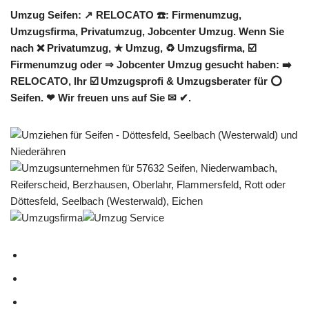
Umzug Seifen: ↗️ RELOCATO ☎️: Firmenumzug,
Umzugsfirma, Privatumzug, Jobcenter Umzug. Wenn Sie
nach ❌ Privatumzug, ★ Umzug, ♻ Umzugsfirma, ☑️
Firmenumzug oder ⇒ Jobcenter Umzug gesucht haben: ➡️
RELOCATO, Ihr ☑️ Umzugsprofi & Umzugsberater für ⭕
Seifen. ❤ Wir freuen uns auf Sie ✉ ✔.