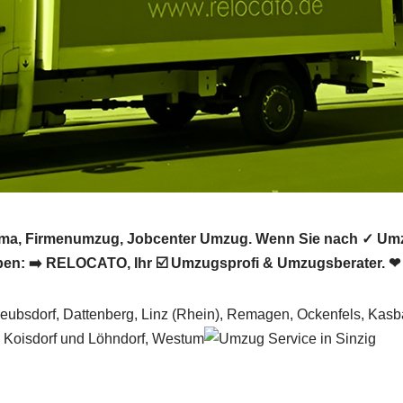
rma, Firmenumzug, Jobcenter Umzug. Wenn Sie nach ✓ Umz
en: ➡️ RELOCATO, Ihr ☑️ Umzugsprofi & Umzugsberater. ❤ 