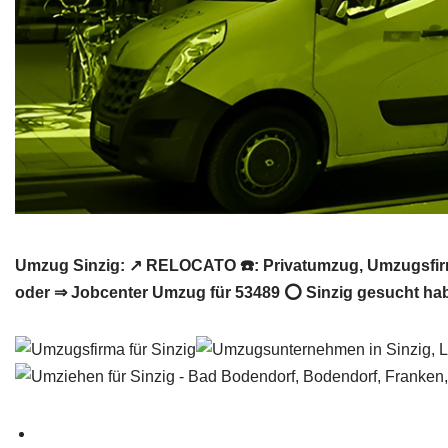
Umzug Sinzig: ↗️ RELOCATO ☎️: Privatumzug, Umzugsfi
oder ⇒ Jobcenter Umzug für 53489 ⭕ Sinzig gesucht hab