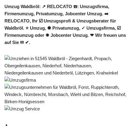
Umzug Waldbröl: ↗️ RELOCATO ☎️: Umzugsfirma,
Firmenumzug, Privatumzug, Jobcenter Umzug. ➡️
RELOCATO, Ihr ☑️ Umzugsprofi & Umzugsberater für
Waldbröl. ⭐ Umzug, ✺ Privatumzug, ✓ Umzugsfirma, ☑️
Firmenumzug oder ✹ Jobcenter Umzug. ❤ Wir freuen uns
auf Sie ✉ ✔.