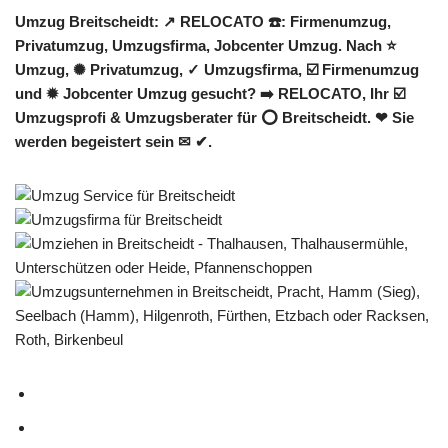
Umzug Breitscheidt: ↗️ RELOCATO ☎️: Firmenumzug,
Privatumzug, Umzugsfirma, Jobcenter Umzug. Nach ⭐
Umzug, ✺ Privatumzug, ✓ Umzugsfirma, ☑️ Firmenumzug
und ✹ Jobcenter Umzug gesucht? ➡️ RELOCATO, Ihr ☑️
Umzugsprofi & Umzugsberater für ⭕ Breitscheidt. ❤ Sie
werden begeistert sein ✉ ✔.