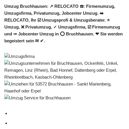
Umzug Bruchhausen: ↗️ RELOCATO ☎️: Firmenumzug,
Umzugsfirma, Privatumzug, Jobcenter Umzug. ➡️
RELOCATO, Ihr ☑️ Umzugsprofi & Umzugsberater. ⭐
Umzug, ❌ Privatumzug, ✓ Umzugsfirma, ☑️ Firmenumzug
und ⇒ Jobcenter Umzug in ⭕ Bruchhausen. ❤ Sie werden
begeistert sein ✉ ✔.