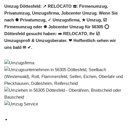
Umzug Döttesfeld: ↗️ RELOCATO ☎️: Firmenumzug,
Privatumzug, Umzugsfirma, Jobcenter Umzug. Wenn Sie
nach ✺ Privatumzug, ✓ Umzugsfirma, ★ Umzug, ☑️
Firmenumzug oder ✹ Jobcenter Umzug für 56305 ⭕
Döttesfeld gesucht haben: ➡️ RELOCATO, Ihr ☑️
Umzugsprofi & Umzugsberater. ❤ Hoffentlich sehen wir
uns bald ✉ ✔.