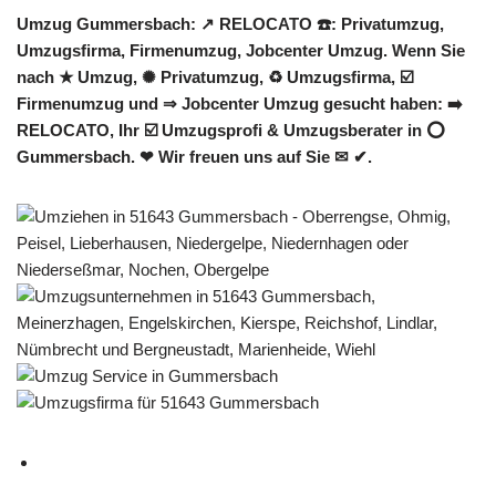
Umzug Gummersbach: ↗️ RELOCATO ☎️: Privatumzug,
Umzugsfirma, Firmenumzug, Jobcenter Umzug. Wenn Sie
nach ★ Umzug, ✺ Privatumzug, ♻ Umzugsfirma, ☑️
Firmenumzug und ⇒ Jobcenter Umzug gesucht haben: ➡️
RELOCATO, Ihr ☑️ Umzugsprofi & Umzugsberater in ⭕
Gummersbach. ❤ Wir freuen uns auf Sie ✉ ✔.