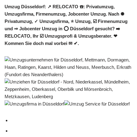
Umzug Düsseldorf: ↗️ RELOCATO ☎️: Privatumzug,
Umzugsfirma, Firmenumzug, Jobcenter Umzug. Nach ✺
Privatumzug, ✓ Umzugsfirma, ⭐ Umzug, ☑️ Firmenumzug
und ⇒ Jobcenter Umzug in ⭕ Düsseldorf gesucht? ➡️
RELOCATO, Ihr ☑️ Umzugsprofi & Umzugsberater. ❤
Kommen Sie doch mal vorbei ✉ ✔.