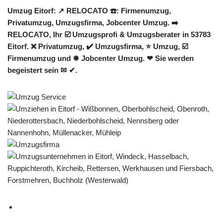
Umzug Eitorf: ↗️ RELOCATO ☎️: Firmenumzug,
Privatumzug, Umzugsfirma, Jobcenter Umzug. ➡️
RELOCATO, Ihr ☑️ Umzugsprofi & Umzugsberater in 53783
Eitorf. ❌ Privatumzug, ✔️ Umzugsfirma, ⭐ Umzug, ☑️
Firmenumzug und ✹ Jobcenter Umzug. ❤ Sie werden
begeistert sein ✉ ✔.