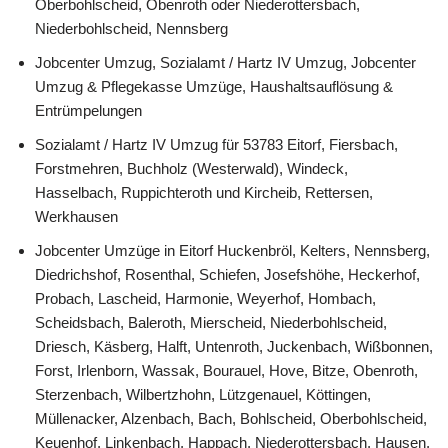
Oberbohlscheid, Obenroth oder Niederottersbach,
Niederbohlscheid, Nennsberg
Jobcenter Umzug, Sozialamt / Hartz IV Umzug, Jobcenter
Umzug & Pflegekasse Umzüge, Haushaltsauflösung &
Entrümpelungen
Sozialamt / Hartz IV Umzug für 53783 Eitorf, Fiersbach,
Forstmehren, Buchholz (Westerwald), Windeck,
Hasselbach, Ruppichteroth und Kircheib, Rettersen,
Werkhausen
Jobcenter Umzüge in Eitorf Huckenbröl, Kelters, Nennsberg,
Diedrichshof, Rosenthal, Schiefen, Josefshöhe, Heckerhof,
Probach, Lascheid, Harmonie, Weyerhof, Hombach,
Scheidsbach, Baleroth, Mierscheid, Niederbohlscheid,
Driesch, Käsberg, Halft, Untenroth, Juckenbach, Wißbonnen,
Forst, Irlenborn, Wassak, Bourauel, Hove, Bitze, Obenroth,
Sterzenbach, Wilbertzhohn, Lützgenauel, Köttingen,
Müllenacker, Alzenbach, Bach, Bohlscheid, Oberbohlscheid,
Keuenhof, Linkenbach, Happach, Niederottersbach, Hausen,