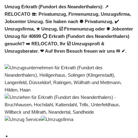
Umzug Erkrath (Fundort des Neanderthalers): ↗️
RELOCATO ☎️: Privatumzug, Firmenumzug, Umzugsfirma,
Jobcenter Umzug. Sie haben nach ✺ Privatumzug, ✔️
Umzugsfirma, ★ Umzug, ☑️ Firmenumzug oder ✹ Jobcenter
Umzug für 40699 ⭕ Erkrath (Fundort des Neanderthalers)
gesucht? ➡️ RELOCATO, Ihr ☑️ Umzugsprofi &
Umzugsberater. ❤ Auf Ihren Besuch freuen wir uns ✉ ✔.