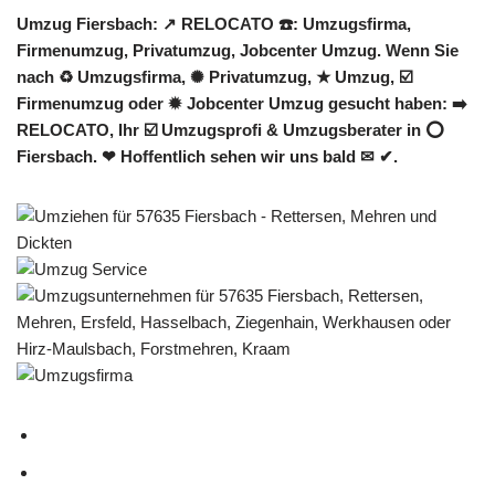
Umzug Fiersbach: ↗️ RELOCATO ☎️: Umzugsfirma,
Firmenumzug, Privatumzug, Jobcenter Umzug. Wenn Sie
nach ♻ Umzugsfirma, ✺ Privatumzug, ★ Umzug, ☑️
Firmenumzug oder ✹ Jobcenter Umzug gesucht haben: ➡️
RELOCATO, Ihr ☑️ Umzugsprofi & Umzugsberater in ⭕
Fiersbach. ❤ Hoffentlich sehen wir uns bald ✉ ✔.