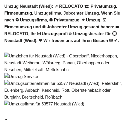
Umzug Neustadt (Wied): ↗️ RELOCATO ☎️: Privatumzug,
Firmenumzug, Umzugsfirma, Jobcenter Umzug. Wenn Sie
nach ♻ Umzugsfirma, ✺ Privatumzug, ⭐ Umzug, ☑️
Firmenumzug und ✹ Jobcenter Umzug gesucht haben: ➡️
RELOCATO, Ihr ☑️ Umzugsprofi & Umzugsberater für ⭕
Neustadt (Wied). ❤ Wir freuen uns auf Ihren Besuch ✉ ✔.