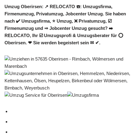
Umzug Oberirsen: ↗️ RELOCATO ☎️: Umzugsfirma,
Firmenumzug, Privatumzug, Jobcenter Umzug. Sie haben
nach ✔️ Umzugsfirma, ⭐ Umzug, ❌ Privatumzug, ☑️
Firmenumzug und ⇒ Jobcenter Umzug gesucht? ➡️
RELOCATO, Ihr ☑️ Umzugsprofi & Umzugsberater für ⭕
Oberirsen. ❤ Sie werden begeistert sein ✉ ✔.