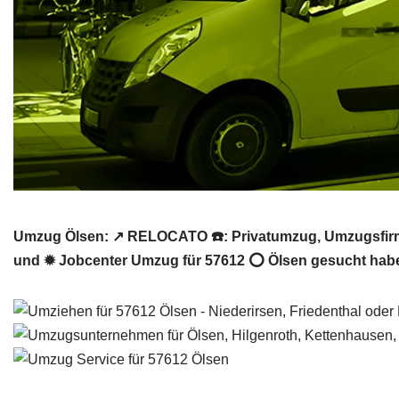
Umzug Ölsen: ↗️ RELOCATO ☎️: Privatumzug, Umzugsfir
und ✹ Jobcenter Umzug für 57612 ⭕ Ölsen gesucht habe