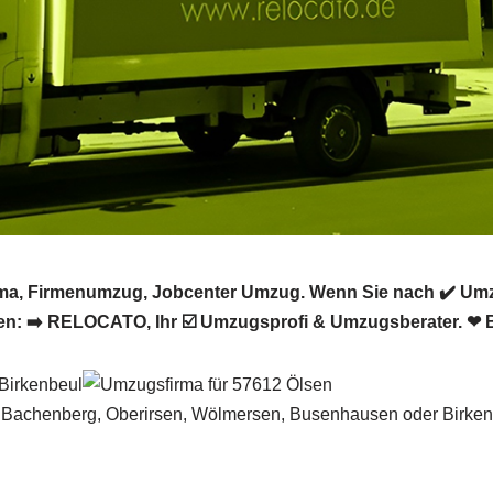
ma, Firmenumzug, Jobcenter Umzug. Wenn Sie nach ✔️ Umz
n: ➡️ RELOCATO, Ihr ☑️ Umzugsprofi & Umzugsberater. ❤ 