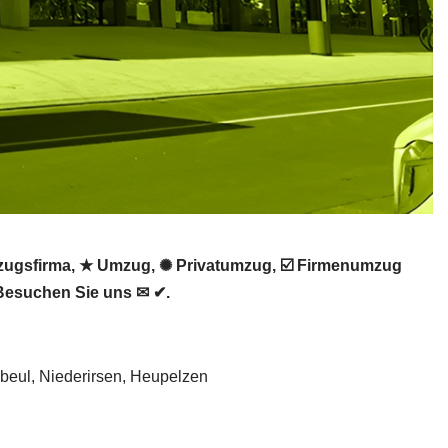
ugsfirma, ★ Umzug, ✺ Privatumzug, ☑️ Firmenumzug
Besuchen Sie uns ✉ ✔.