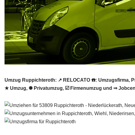
Umzug Ruppichteroth: ↗️ RELOCATO ☎️: Umzugsfirma, Pr
★ Umzug, ✺ Privatumzug, ☑️ Firmenumzug und ⇒ Jobcent