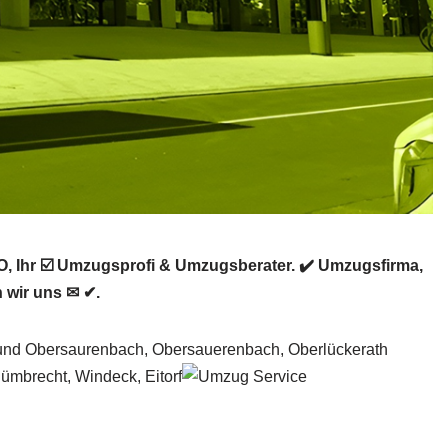
Ihr ☑️ Umzugsprofi & Umzugsberater. ✔️ Umzugsfirma,
 wir uns ✉ ✔.