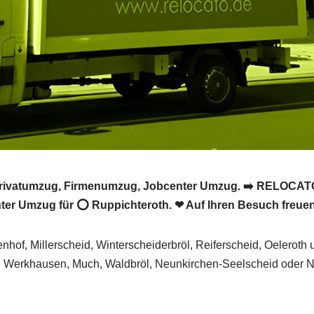
ivatumzug, Firmenumzug, Jobcenter Umzug. ➡️ RELOCATO, 
er Umzug für ⭕ Ruppichteroth. ❤ Auf Ihren Besuch freuen